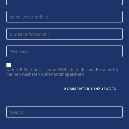
Enter
your
name
or
Enter
username
your
email
Enter
your
website
URL
(optional)
Name, E-Mail-Adresse und Website in diesem Browser für
meinen nächsten Kommentar speichern.
Search
for: